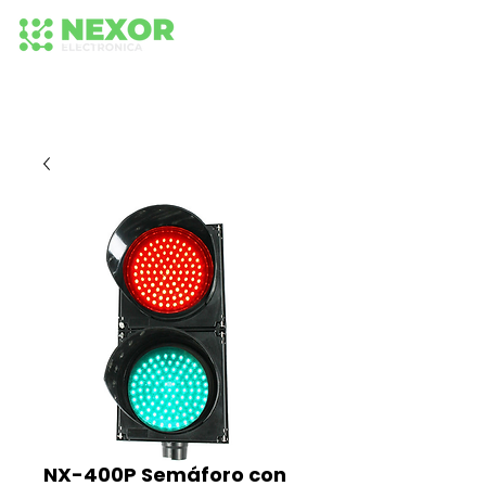
+56 942652575
+56 942 584 236
224373518
NX-400P Semáforo con