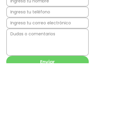
Enviar
Los Quillayes 43,
8311062
La Florida,
Región Metropolitana, Chile