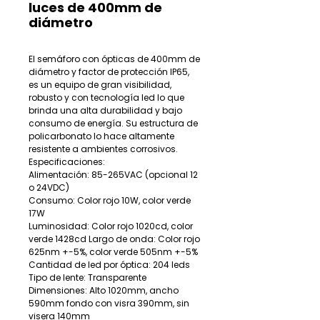
luces de 400mm de
diámetro
El semáforo con ópticas de 400mm de
diámetro y factor de protección IP65,
es un equipo de gran visibilidad,
robusto y con tecnología led lo que
brinda una alta durabilidad y bajo
consumo de energía. Su estructura de
policarbonato lo hace altamente
resistente a ambientes corrosivos.
Especificaciones:
Alimentación: 85-265VAC (opcional 12
o 24VDC)
Consumo: Color rojo 10W, color verde
17W
Luminosidad: Color rojo 1020cd, color
verde 1428cd Largo de onda: Color rojo
625nm +-5%, color verde 505nm +-5%
Cantidad de led por óptica: 204 leds
Tipo de lente: Transparente
Dimensiones: Alto 1020mm, ancho
590mm fondo con visra 390mm, sin
visera 140mm