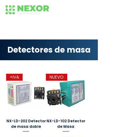
+56 942652575
+56 942 584 236
224373518
Detectores de masa
+IVA
NUEVO
NX-LD-202 Detector
NX-LD-102 Detector
de masa doble
de Masa