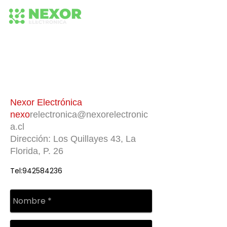
+56 942652575
+56 942 584 236
224373518
Nexor Electrónica
nexo
relectronica@nexorelectronic
a.cl
Dirección: Los Quillayes 43, La
Florida, P. 26
Tel:
942584236