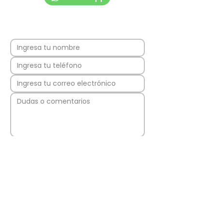
Enviar
Los Quillayes 43,
8311062
La Florida,
Región Metropolitana, Chile