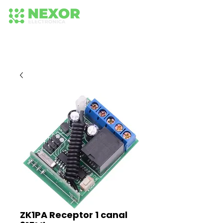
+56 942652575
+56 942 584 236
224373518
ZK1PA Receptor 1 canal