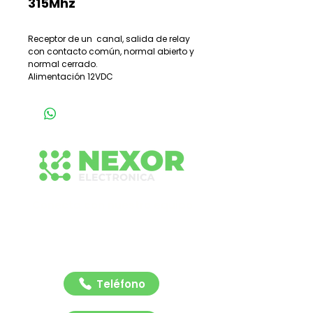
315Mhz
Receptor de un canal, salida de relay
con contacto común, normal abierto y
normal cerrado.
Alimentación 12VDC
Conecta con nuestro equipo
Contáctanos para recibir asesoría rápida y
profesional sobre nuestras soluciones de
señalización y tecnología vial. Estamos listos
para ayudarte.
Teléfono