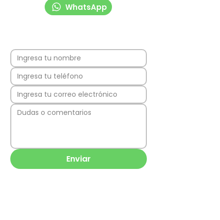
WhatsApp
Enviar
Los Quillayes 43,
8311062
La Florida,