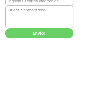
Enviar
Los Quillayes 43,
8311062
La Florida,
Región Metropolitana, Chile