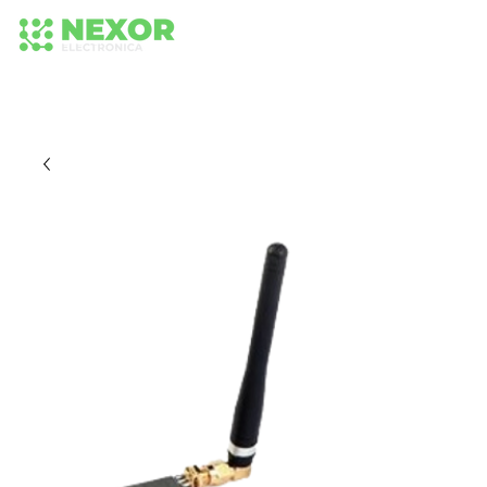
+56 942652575
+56 942 584 236
224373518