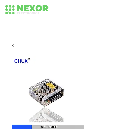
+56 942652575
+56 942 584 236
224373518