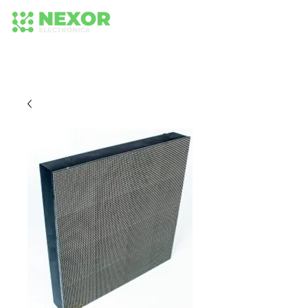
+56 942652575
+56 942 584 236
224373518