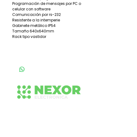
Programación de mensajes por PC o
celular con software
Comunicación por rs-232
Resistente a la intemperie
Gabinete metálico IP54
Tamaño 640x640mm
Rack tipo vastidor
Conecta con nuestro equipo
Contáctanos para recibir asesoría rápida y
profesional sobre nuestras soluciones de
señalización y tecnología vial. Estamos listos
para ayudarte.