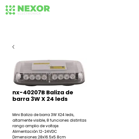
+56 942652575
+56 942 584 236
224373518
nx-40207B Baliza de
barra 3W X 24 leds
Mini Baliza de barra 3W X24 leds,
altamente visible, 8 funciones distintas
rango amplio de voltaje.
Alimentación:12-24VDC
Dimensiones:28x16.5x5.8cm