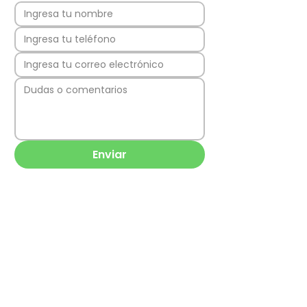
Enviar
Los Quillayes 43,
8311062
La Florida,
Región Metropolitana, Chile