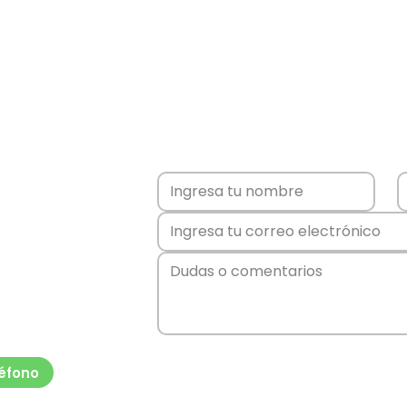
equipo
a rápida y
iones de
stamos
éfono