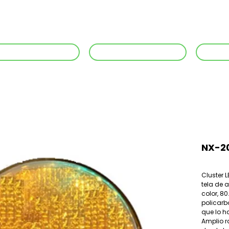
Inicio
No
+56 942 584 236
+56 942652575
22
NX-2
Cluster L
tela de 
color, 80
policarb
que lo h
Amplio r