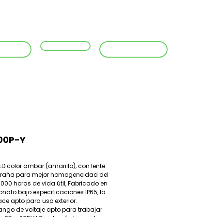
sotros
Productos
Formas de pago
Contacto
4373518
WhatsApp
00P-Y
ED color ambar (amarillo), con lente 
araña para mejor homogeneidad del 
.000 horas de vida útil, Fabricado en 
onato bajo especificaciones IP65, lo 
ace apto para uso exterior.
ango de voltaje apto para trabajar 