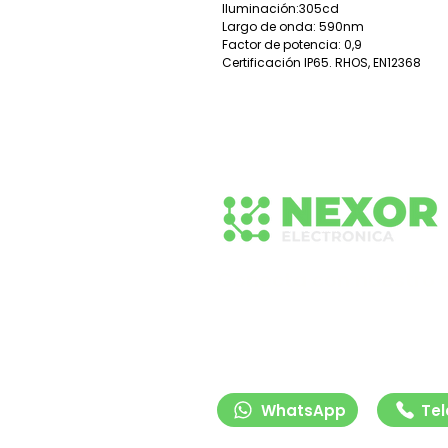
Iluminación:305cd
Largo de onda: 590nm
Factor de potencia: 0,9
Certificación IP65. RHOS, EN12368
Conecta con nuestro 
Contáctanos para recibir asesorí
profesional sobre nuestras soluc
señalización y tecnología vial. E
listos para ayudarte.
WhatsApp
Tel