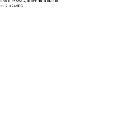
s 85 a 265VAC, además lo puede 
 en 12 o 24VDC.