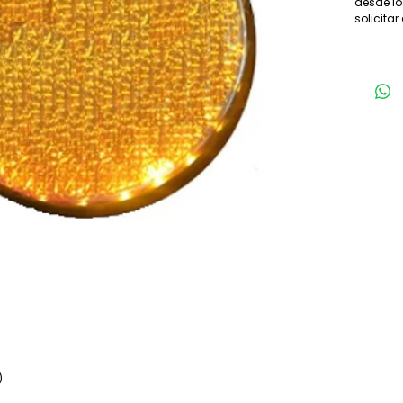
desde lo
solicitar
)