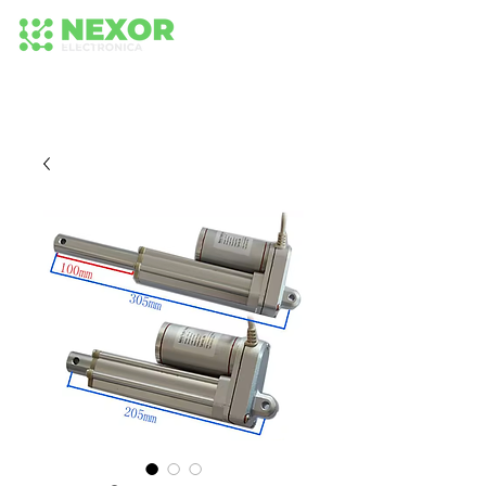
+56 942652575
+56 942 584 236
224373518