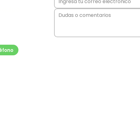
equipo
a rápida y
iones de
stamos
éfono
Los Quillayes 43, 8311062 La Florida, Región Metropolitana, Chile