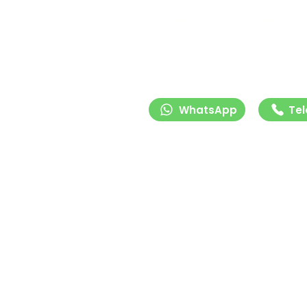
Conecta con nuestro 
Contáctanos para recibir asesorí
profesional sobre nuestras soluc
señalización y tecnología vial. E
listos para ayudarte.
WhatsApp
Tel