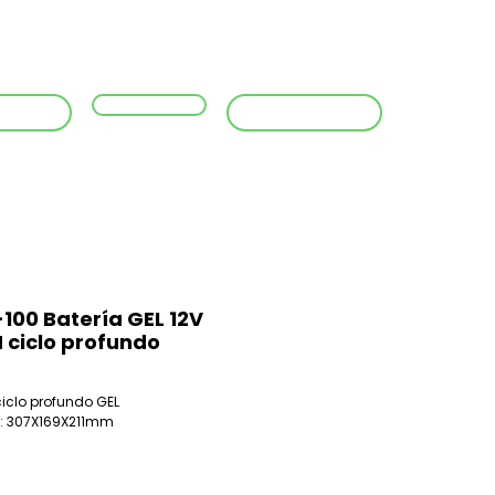
sotros
Productos
Formas de pago
Contacto
4373518
WhatsApp
100 Batería GEL 12V
 ciclo profundo
ciclo profundo GEL
: 307X169X211mm