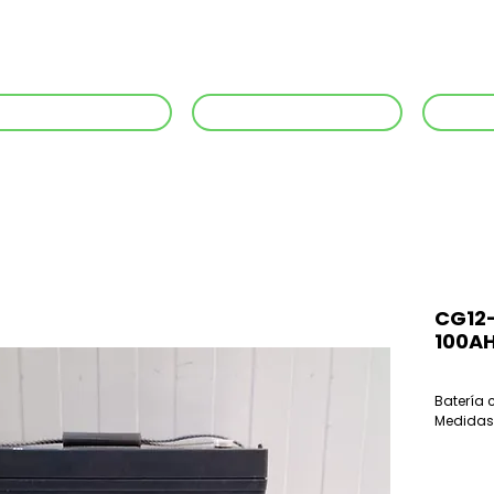
Inicio
No
+56 942 584 236
+56 942652575
22
CG12-
100AH
Batería 
Medidas